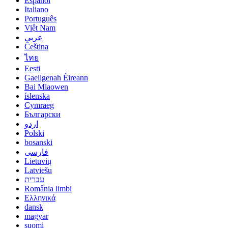
Español
Italiano
Português
Việt Nam
عربي
Čeština
ไทย
Eesti
Gaeilgenah Éireann
Bai Miaowen
íslenska
Cymraeg
Български
اردو
Polski
bosanski
فارسی
Lietuvių
Latviešu
עברית
România limbi
Ελληνικά
dansk
magyar
suomi