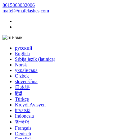
8615863032006
mafel@mafelashes.com
Язык
русский
English
Srbija jezik (latinica)
Norsk
українська
O'zbek
slovenščina
日本語
हिंदी
Türkçe
Kreyòl Ayisyen
hrvatski
Indonesia
한국어
Français
Deutsch